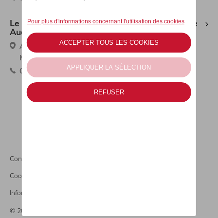
Le Centre Automobile - Mont-sur-Marchienne
Audi
Avenue Paul Pastur 408, 6032 Mont-Sur-
Marchienne
071/44.09.80
Conditions légales
Cookies
Informations CO2
© 2026 Le Centre Automobile