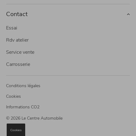
Contact
Essai
Rdv atelier
Service vente
Carrosserie
Conditions légales
Cookies
Informations CO2
© 2026 Le Centre Automobile
Cookies