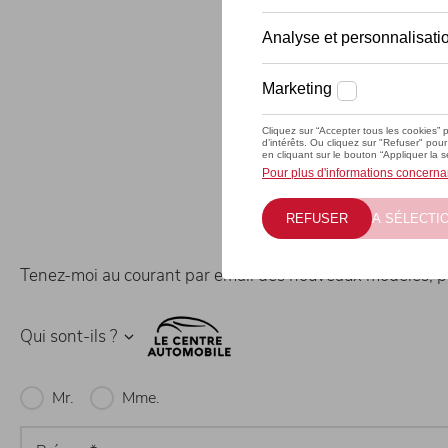
Tenez-moi au courant par email des nouveaux modèles, pr
Qui sont-ils ?
Salutation
Mr.
Mme.