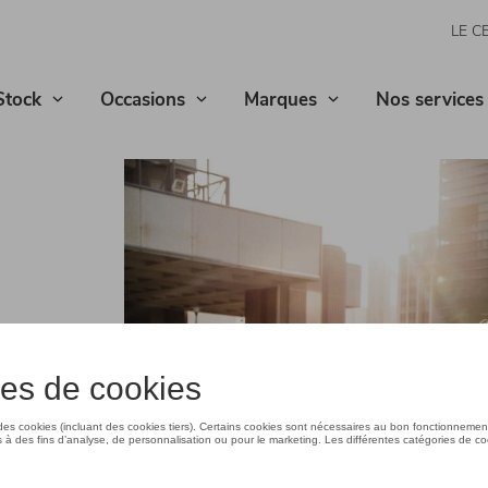
LE C
Stock
Occasions
Marques
Nos services
e