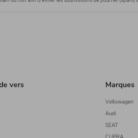
umain ou non afin d'éviter les soumissions de pourriel (spam)
ide vers
Marques
Volkswagen
Audi
SEAT
CUPRA