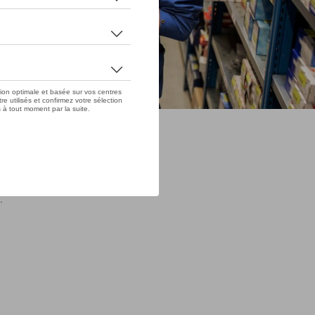
itaires
.