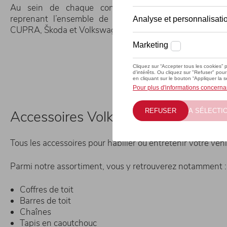
Au sein de chaque concession, vous retrouverez
reprenant l’ensemble de nos marques (Volkswagen, 
CUPRA, Škoda et Volkswagen Utilitaires).
Accessoires Volkswagen, Audi, SE
Tous les accessoires pour habiller ou entretenir votre vé
Parmi notre assortiment, vous y retrouverez notamment :
Coffres de toit
Barres de toit
Chaînes
Tapis en caoutchouc