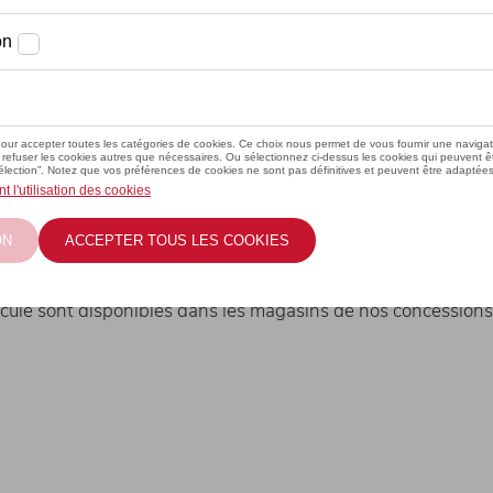
 un magasin
Audi, SEAT,
AT, CUPRA, Škoda et Volkswagen Util
hicule sont disponibles dans les magasins de nos concessions