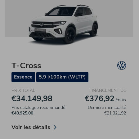
T-Cross
Essence
5.9 l/100km (WLTP)
PRIX TOTAL
FINANCEMENT DE
€34.149,98
€376,92
/mois
Prix catalogue recommandé
Dernière mensualité
€40.925,00
€21.321,92
Voir les détails