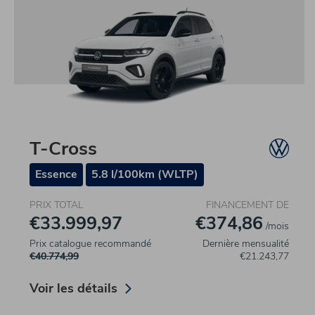
T-Cross
Essence
5.8 l/100km (WLTP)
PRIX TOTAL
FINANCEMENT DE
€33.999,97
€374,86
/mois
Prix catalogue recommandé
Dernière mensualité
€40.774,99
€21.243,77
Voir les détails