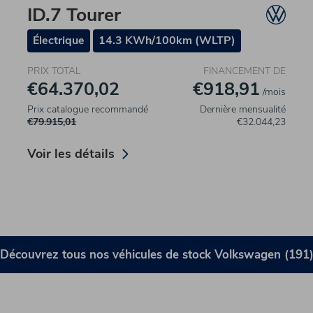
ID.7 Tourer
Électrique
14.3 KWh/100km (WLTP)
PRIX TOTAL
FINANCEMENT DE
€64.370,02
€918,91
/mois
Prix catalogue recommandé
Dernière mensualité
€79.915,01
€32.044,23
Voir les détails
Découvrez tous nos véhicules de stock Volkswagen (191