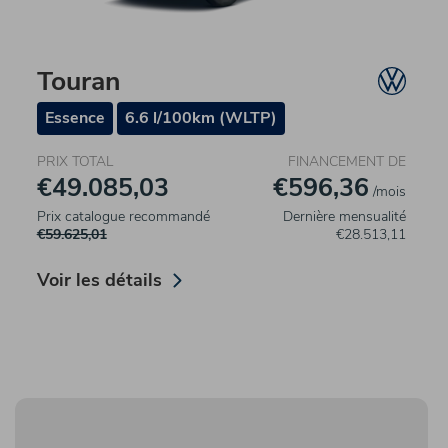
Touran
Essence
6.6 l/100km (WLTP)
PRIX TOTAL
FINANCEMENT DE
€49.085,03
€596,36
/mois
Prix catalogue recommandé
Dernière mensualité
€59.625,01
€28.513,11
Voir les détails