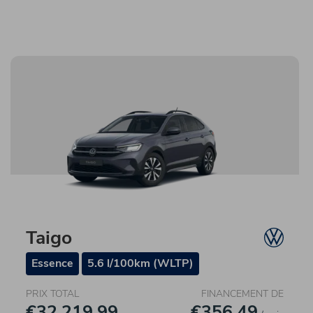
Taigo
Essence
5.6 l/100km (WLTP)
PRIX TOTAL
FINANCEMENT DE
€32.219,99
€356,49