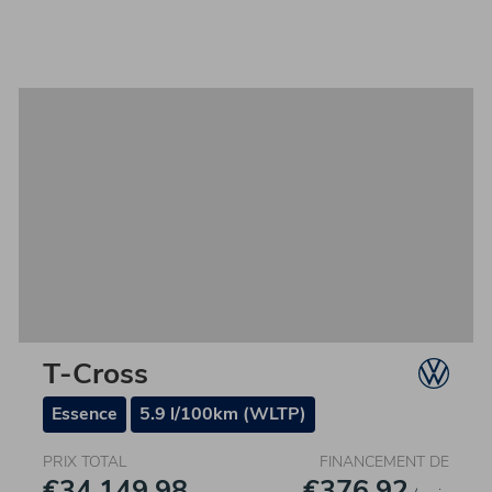
T-Cross
Essence
5.9 l/100km (WLTP)
PRIX TOTAL
FINANCEMENT DE
€34.149,98
€376,92