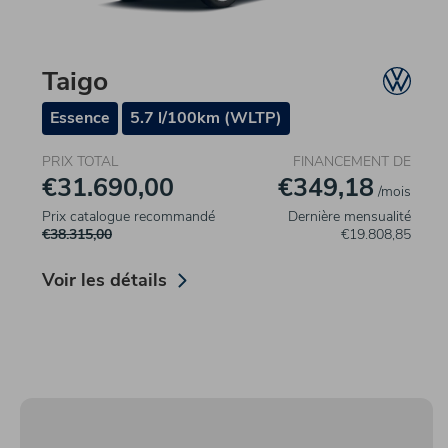
Taigo
Essence
5.7 l/100km (WLTP)
PRIX TOTAL
FINANCEMENT DE
€31.690,00
€349,18
/mois
Prix catalogue recommandé
Dernière mensualité
€38.315,00
€19.808,85
Voir les détails