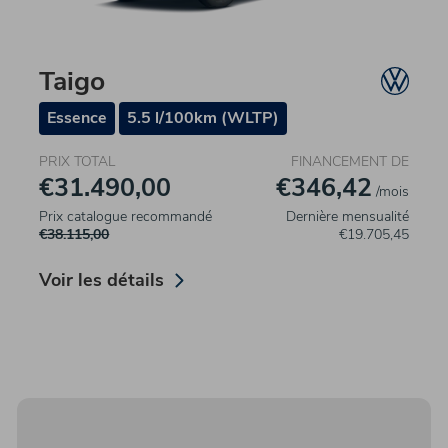
Taigo
Essence
5.5 l/100km (WLTP)
PRIX TOTAL
FINANCEMENT DE
€31.490,00
€346,42
/mois
Prix catalogue recommandé
Dernière mensualité
€38.115,00
€19.705,45
Voir les détails