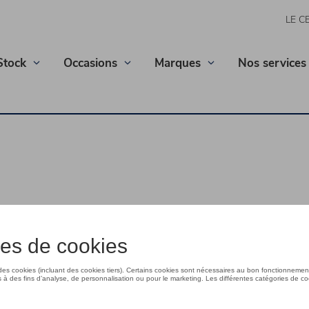
LE C
Stock
Occasions
Marques
Nos services
Volkswagen
ck Volkswagen.
ock ?