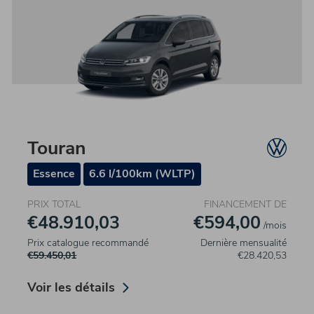
Touran
Essence
6.6 l/100km (WLTP)
PRIX TOTAL
FINANCEMENT DE
€48.910,03
€594,00
/mois
Prix catalogue recommandé
Dernière mensualité
€59.450,01
€28.420,53
Voir les détails