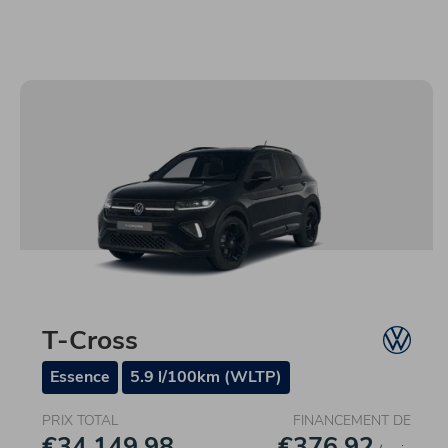
T-Cross
Essence
5.9 l/100km (WLTP)
PRIX TOTAL
FINANCEMENT DE
€34.149,98
€376,92