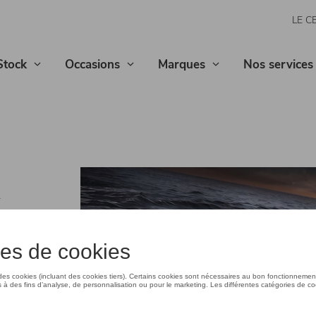
LE C
Stock
Occasions
Marques
Nos services
.
e