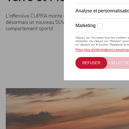
L'offensive CUPRA monte en puissance et la marque pro
désormais un nouveau SUV aux lignes tranchantes et au
comportement sportif.