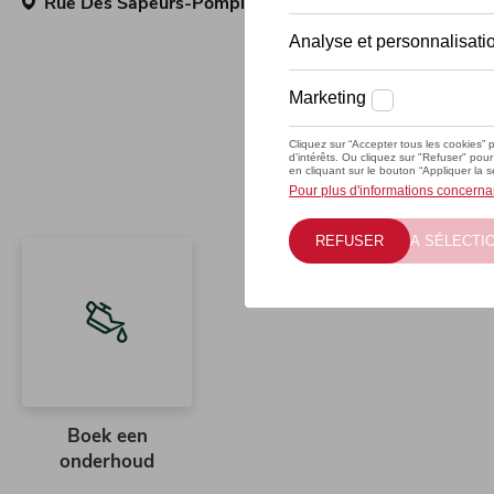
Rue Des Sapeurs-Pompiers 16, 7100 La Louvière
Boek een
onderhoud