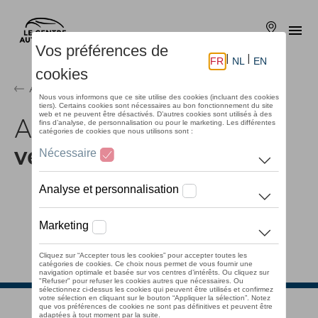
Aller
au
Me
contenu
Localisati
principal
Accueil
A la recherche
d'un
véhicule d'occasion?