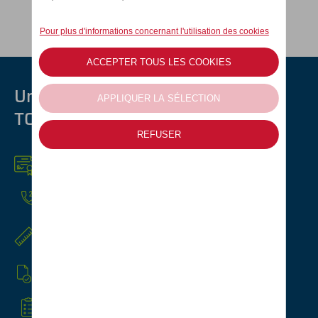
Une voiture MyWay profite
TOUJOURS
Un programme de
garantie sur mesure
Une
garantie de mobilité 24h / 24
Une
offre sur-mesure
Revue approfondie
au sein du réseau officiel
Un
historique de maintenance
connu