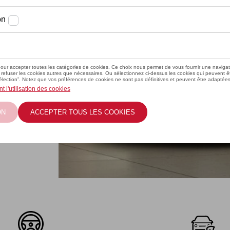
 un stock
le devenu
Marchienne.
 offre