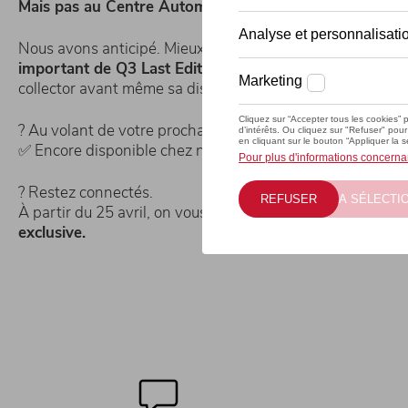
Mais pas au Centre Automobile.
Nous avons anticipé. Mieux encore :
nous avons réservé
important de Q3 Last Edition pour nos clients.
Un modè
collector avant même sa disparition.
? Au volant de votre prochaine Audi ?
✅ Encore disponible chez nous, à Gosselies & Mont-sur-
? Restez connectés.
À partir du 25 avril, on vous dévoile
chaque semaine une
exclusive.