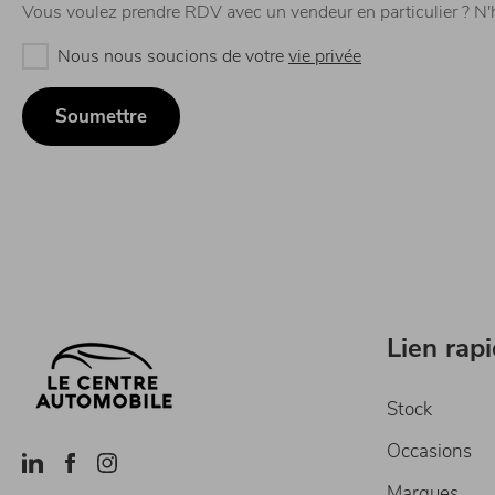
Vous voulez prendre RDV avec un vendeur en particulier ? N'
Nous nous soucions de votre
vie privée
Lien rap
Stock
Occasions
Marques