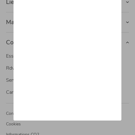
Lien rapide vers
Marques
Contact
Essai
Rdv atelier
Service vente
Carrosserie
Conditions légales
Cookies
Informations CO2