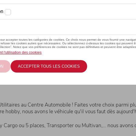
stockage au Centre Aut
tilitaires au Centre Automobile ! Faites votre choix parmi p
re hobby, nous avons le véhicule qu'il vous faut dès aujourd'h
Cargo ou 5 places, Transporter ou Multivan,... nous avons du