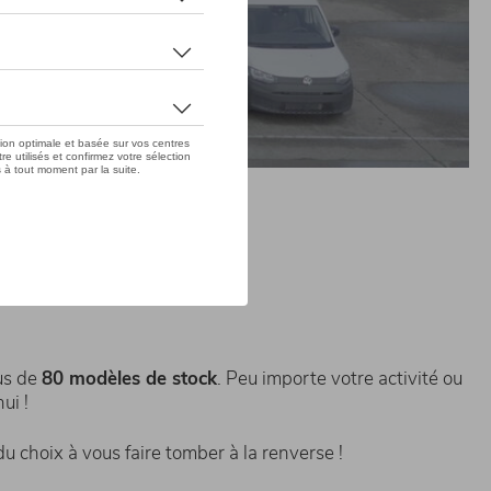
omobile !
lus de
80 modèles de stock
. Peu importe votre activité ou
ui !
 choix à vous faire tomber à la renverse !